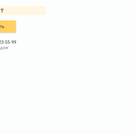
 ₸
ть
23-55-99
одаж