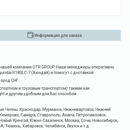
Информация для заказа
е в нашей компании OTR GROUP. Наши менеджеры оперативно
undai R180LC-7 (Хюндай) и помогут с доставкой.
ород СНГ.
портном и грузовым транспортом) такими как
ht и другим удобным для Вас способом.
ные Челны, Краснодар, Мурманск, Нижневартовск, Нижний
 Кемерово, Самара, Ставрополь, Анапа, Петропавловск-
Новый Уренгой, Южно-Сахалинск, Москва, Сочи, Новосибирск,
А, Тюмень, Хабаровск, Челябинск, Якутск и т.д.