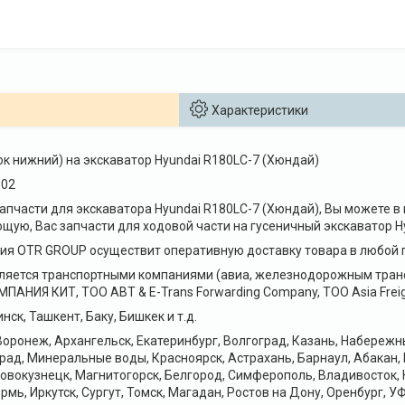
Характеристики
ок нижний) на экскаватор Hyundai R180LC-7 (Хюндай)
002
 запчасти для экскаватора Hyundai R180LC-7 (Хюндай), Вы может
щую, Вас запчасти для ходовой части на гусеничный экскаватор Hy
я OTR GROUP осуществит оперативную доставку товара в любой г
ляется транспортными компаниями (авиа, железнодорожным транс
НИЯ КИТ, ТОО ABT & E-Trans Forwarding Company, ТОО Asia Freig
нск, Ташкент, Баку, Бишкек и т.д.
оронеж, Архангельск, Екатеринбург, Волгоград, Казань, Набереж
рад, Минеральные воды, Красноярск, Астрахань, Барнаул, Абакан,
Новокузнецк, Магнитогорск, Белгород, Симферополь, Владивосток, 
рмь, Иркутск, Сургут, Томск, Магадан, Ростов на Дону, Оренбург, УФ