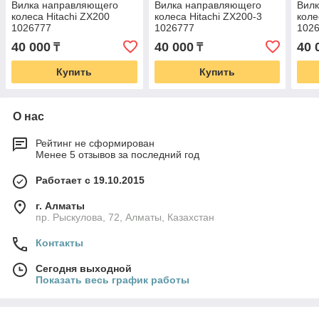
Вилка направляющего
Вилка направляющего
Вил
колеса Hitachi ZX200
колеса Hitachi ZX200-3
коле
1026777
1026777
102
40 000
40 000
40 
₸
₸
Купить
Купить
О нас
Рейтинг не сформирован
Менее 5 отзывов за последний год
Работает с 19.10.2015
г. Алматы
пр. Рыскулова, 72, Алматы, Казахстан
Контакты
Сегодня выходной
Показать весь график работы