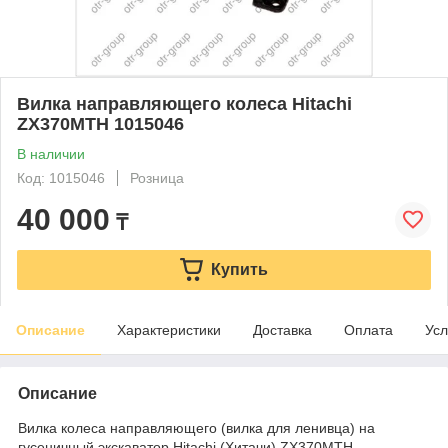
Вилка направляющего колеса Hitachi
ZX370MTH 1015046
В наличии
Код: 1015046
Розница
40 000
₸
Купить
Описание
Характеристики
Доставка
Оплата
Усл
Описание
Вилка колеса направляющего (вилка для ленивца) на
гусеничный экскаватор Hitachi (Хитачи) ZX370MTH