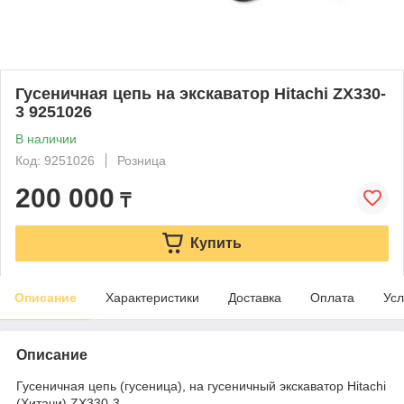
Гусеничная цепь на экскаватор Hitachi ZX330-
3 9251026
В наличии
Код: 9251026
Розница
200 000
₸
Купить
Описание
Характеристики
Доставка
Оплата
Усл
Описание
Гусеничная цепь (гусеница), на гусеничный экскаватор Hitachi
(Хитачи) ZX330-3