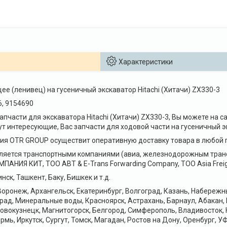
Характеристики
е (ленивец) на гусеничный экскаватор Hitachi (Хитачи) ZX330-3
6, 9154690
запчасти для экскаватора Hitachi (Хитачи) ZX330-3, Вы можете на
 интересующие, Вас запчасти для ходовой части на гусеничный экс
я OTR GROUP осуществит оперативную доставку товара в любой г
ляется транспортными компаниями (авиа, железнодорожным транс
НИЯ КИТ, ТОО ABT & E-Trans Forwarding Company, ТОО Asia Freig
нск, Ташкент, Баку, Бишкек и т.д.
оронеж, Архангельск, Екатеринбург, Волгоград, Казань, Набереж
рад, Минеральные воды, Красноярск, Астрахань, Барнаул, Абакан,
Новокузнецк, Магнитогорск, Белгород, Симферополь, Владивосток, 
рмь, Иркутск, Сургут, Томск, Магадан, Ростов на Дону, Оренбург, УФ