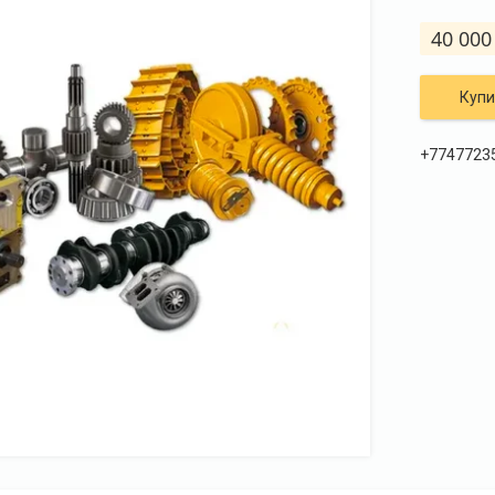
40 000
Купи
+7747723