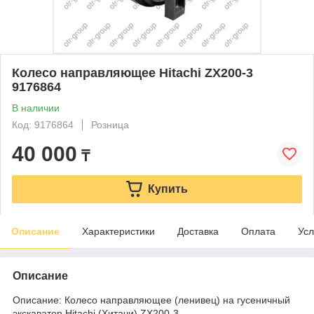
Колесо направляющее Hitachi ZX200-3
9176864
В наличии
Код: 9176864
Розница
40 000
₸
Купить
Описание
Характеристики
Доставка
Оплата
Усл
Описание
Описание: Колесо направляющее (ленивец) на гусеничный
экскаватор Hitachi (Хитачи) ZX200-3