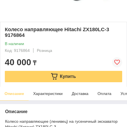
Колесо направляющее Hitachi ZX180LC-3
9176864
В наличии
Код: 9176864
Розница
40 000
₸
Купить
Описание
Характеристики
Доставка
Оплата
Усл
Описание
Колесо направляющее (ленивец) на гусеничный экскаватор
Hitachi (Хитачи) ZX180LC-3