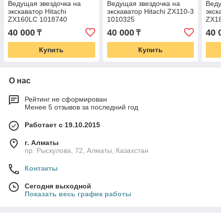
Ведущая звездочка на
Ведущая звездочка на
Веду
экскаватор Hitachi
экскаватор Hitachi ZX110-3
экск
ZX160LC 1018740
1010325
ZX1
40 000
40 000
40 
₸
₸
Купить
Купить
О нас
Рейтинг не сформирован
Менее 5 отзывов за последний год
Работает с 19.10.2015
г. Алматы
пр. Рыскулова, 72, Алматы, Казахстан
Контакты
Сегодня выходной
Показать весь график работы