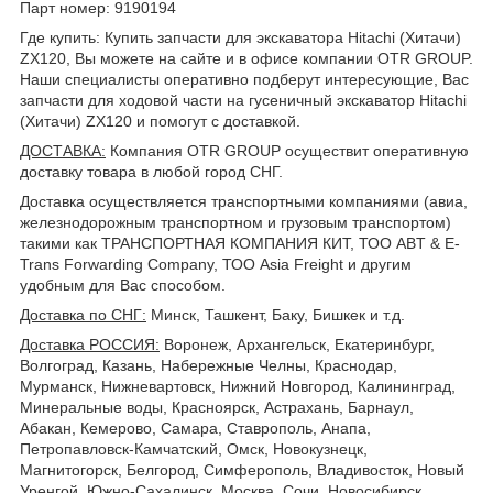
Парт номер: 9190194
Где купить: Купить запчасти для экскаватора Hitachi (Хитачи)
ZX120, Вы можете на сайте и в офисе компании OTR GROUP.
Наши специалисты оперативно подберут интересующие, Вас
запчасти для ходовой части на гусеничный экскаватор Hitachi
(Хитачи) ZX120 и помогут с доставкой.
ДОСТАВКА
:
Компания OTR GROUP осуществит оперативную
доставку товара в любой город СНГ.
Доставка осуществляется транспортными компаниями (авиа,
железнодорожным транспортном и грузовым транспортом)
такими как ТРАНСПОРТНАЯ КОМПАНИЯ КИТ, ТОО ABT & E-
Trans Forwarding Company, ТОО Asia Freight и другим
удобным для Вас способом.
Доставка по СНГ:
Минск, Ташкент, Баку, Бишкек и т.д.
Доставка РОССИЯ:
Воронеж, Архангельск, Екатеринбург,
Волгоград, Казань, Набережные Челны, Краснодар,
Мурманск, Нижневартовск, Нижний Новгород, Калининград,
Минеральные воды, Красноярск, Астрахань, Барнаул,
Абакан, Кемерово, Самара, Ставрополь, Анапа,
Петропавловск-Камчатский, Омск, Новокузнецк,
Магнитогорск, Белгород, Симферополь, Владивосток, Новый
Уренгой, Южно-Сахалинск, Москва, Сочи, Новосибирск,