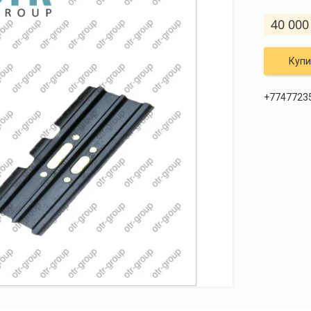
40 000
Купи
+7747723