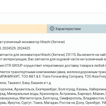
Характеристики
 гусеничный экскаватор Hitachi (Хитачи)
3, 2024529, 2024425
запчасти для экскаватора Hitachi (Хитачи) ZX110, Вы можете на с
 интересующие, Вас запчасти для ходовой части на гусеничный экс
я OTR GROUP осуществит оперативную доставку товара в любой г
ляется транспортными компаниями (авиа, железнодорожным транс
НИЯ КИТ, ТОО ABT & E-Trans Forwarding Company, ТОО Asia Freig
нск, Ташкент, Баку, Бишкек и т.д.
оронеж, Архангельск, Екатеринбург, Волгоград, Казань, Набереж
рад, Минеральные воды, Красноярск, Астрахань, Барнаул, Абакан,
Новокузнецк, Магнитогорск, Белгород, Симферополь, Владивосток, 
рмь, Иркутск, Сургут, Томск, Магадан, Ростов на Дону, Оренбург, УФ