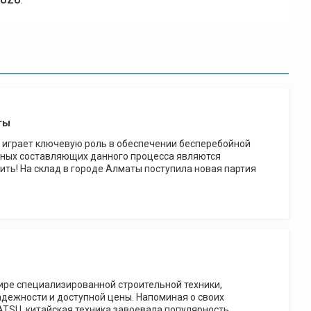
SUZU
.
ты
 играет ключевую роль в обеспечении бесперебойной
жных составляющих данного процесса являются
ть! На склад в городе Алматы поступила новая партия
ре специализированной строительной техники,
адежности и доступной цены. Напоминая о своих
ATSU, китайская техника завоевала популярность