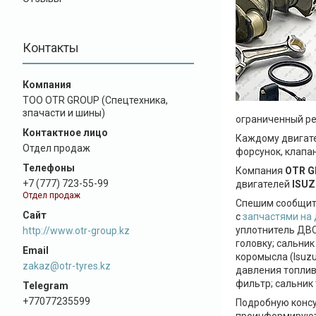
Контакты
ТОО OTR GROUP (Спецтехника,
зпачасти и шины)
ограниченный ре
Каждому двигате
Отдел продаж
форсунок, клапа
Компания
OTR 
+7 (777) 723-55-99
двигателей
ISUZ
Отдел продаж
Спешим сообщить
с
запчастями на 
уплотнитель ДВ
http://www.otr-group.kz
головку; сальник
коромысла (Isuz
zakaz@otr-tyres.kz
давления топлив
фильтр; сальник 
+77077235599
Подробную консу