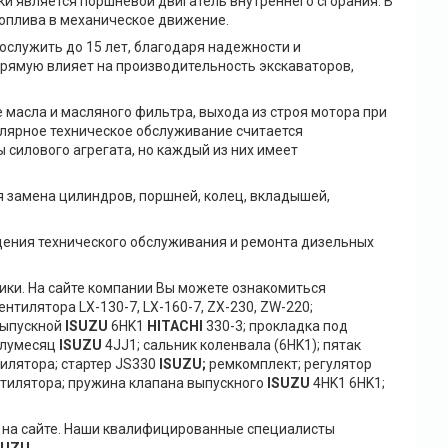
и является поршневой двигатель внутреннего сгорания. В
топлива в механическое движение.
служить до 15 лет, благодаря надежности и
прямую влияет на производительность экскаваторов,
 масла и масляного фильтра, выхода из строя мотора при
улярное техническое обслуживание считается
силового агрегата, но каждый из них имеет
 замена цилиндров, поршней, колец, вкладышей,
дения технического обслуживания и ремонта дизельных
ки. На сайте компании Вы можете ознакомиться
 вентилятора LX-130-7, LX-160-7, ZX-230, ZW-220;
выпускной
ISUZU
6HK1
HITACHI
330-3; прокладка под
полумесяц
ISUZU
4JJ1; сальник коленвала (6HK1); пятак
илятора; стартер JS330
ISUZU;
ремкомплект; регулятор
нтилятора; пружина клапана выпускного
ISUZU
4HK1 6HK1;
 на сайте. Наши квалифицированные специалисты