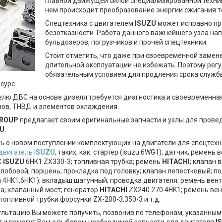
Главной движущей силой специализированной техник
нем происходит преобразование энергии сжигания 
Спецтехника с двигателем
ISUZU
может исправно про
безотказности. Работа данного важнейшего узла на
бульдозеров, погрузчиков и прочей спецтехники.
Стоит отметить, что даже при своевременной замене
длительной эксплуатации не избежать. Поэтому рег
обязательным условием для продления срока службы 
сурс.
лю ДВС на основе дизеля требуется диагностика и своевременная
нов, ТНВД и элементов охлаждения.
GROUP
предлагает своим оригинальные запчасти и узлы для прове
U
.
 о новом поступлении комплектующих на двигатели для спецтехни
двигатель I
SUZU
, таких, как: стартер (isuzu 6WG1); датчик; ремень
С
ISUZU
6HK1 ZX330-3; топливная трубка; ремень
HITACHI
; клапан 
 лобовой; поршень; прокладка под головку; клапан лепестковый; 
u 4HK1,6HK1); вкладыш шатунный; проводка двигателя; ремень вент
а; клапанный мост; генератор
HITACHI
ZX240 270 4HK1; ремень ве
топливной трубки форсунки ZX-200-3,350-3 и т.д.
льтацию Вы можете получить, позвонив по телефонам, указанным