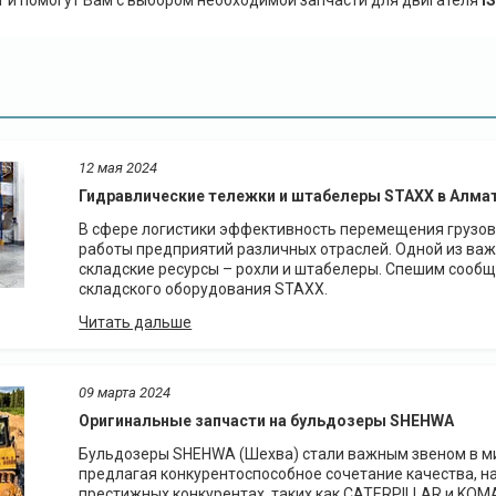
и помогут Вам с выбором необходимой запчасти для двигателя
I
12 мая 2024
Гидравлические тележки и штабелеры STAXX в Алма
В сфере логистики эффективность перемещения грузов
работы предприятий различных отраслей. Одной из ва
складские ресурсы – рохли и штабелеры. Спешим сообщи
складского оборудования STAXX.
09 марта 2024
Оригинальные запчасти на бульдозеры SHEHWA
Бульдозеры SHEHWA (Шехва) стали важным звеном в ми
предлагая конкурентоспособное сочетание качества, н
престижных конкурентах, таких как CATERPILLAR и KOM