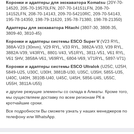
Коронки и адаптеры для экскаватора
Komatsu
(20Y-70-
14520, 205-70-19570LFN, 207-70-14151LFN, 208-70-
14152LFN, 208-70-14143, 209-70-54210RC, 209-70-54143,
195-78-14350, 198-79-11620, 195-78-71380, 198-78-21350)
Адаптеры для экскаватора
Hitachi
(3807-30, 3808-35,
3809-40, 3810-45)
Коронки и адаптеры системы
ESCO
Super
V
(V23 RYL,
388A-V23 (30mm), V29 RYL, V33 RYL, 3882A-V33, V39 RYL,
3882A-V39, V43RYL, 8801-V43, V51RYL, 3811-V51, V61 RYL,
V61 SHV, 3858A-V61, V69RYL, 6804-V69, V71RYL, 5897-V71)
Коронки и адаптеры системы
ESCO Ultralok
(U25C, U25H,
5849-U25, U30C, U30H, 3881B-U30, U35C, U35H, 5855-U35,
U40C, U40Н, 3810B-U40, U45C, U45H, 5856-U45, U55C,
U55H, 3811A-U55)
и другие режущие элементы со склада в Алматы. Кроме того,
мы оуществляем доставку по всем регионам РК в
кротчайшие сроки.
Все подробности Вы сможете узнать у наших менеджеров по
телефону или WhatsApp.