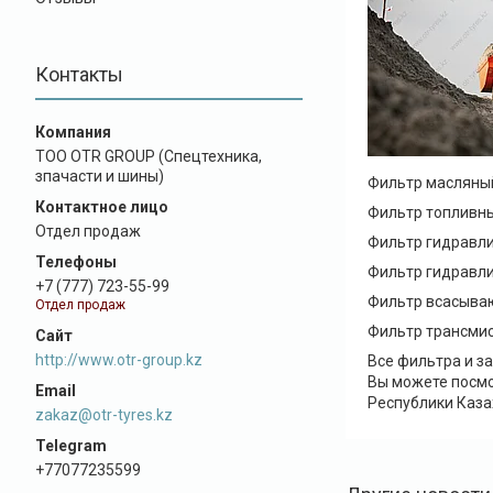
Контакты
ТОО OTR GROUP (Спецтехника,
зпачасти и шины)
Фильтр масляный
Фильтр топливны
Отдел продаж
Фильтр гидравли
Фильтр гидравли
+7 (777) 723-55-99
Фильтр всасыва
Отдел продаж
Фильтр трансмис
http://www.otr-group.kz
Все фильтра и з
Вы можете посмо
Республики Каза
zakaz@otr-tyres.kz
+77077235599