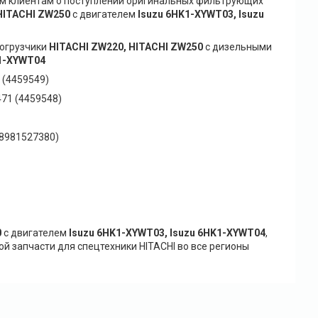
м клиентам о поступлении оригинальных фильтрующих
HITACHI ZW250
с двигателем
Isuzu 6HK1-XYWT03, Isuzu
погрузчики
HITACHI ZW220, HITACHI ZW250
с дизельными
K1-XYWT04
 (4459549)
71 (4459548)
 8981527380)
0
с двигателем
Isuzu 6HK1-XYWT03, Isuzu 6HK1-XYWT04
,
й запчасти для спецтехники HITACHI во все регионы