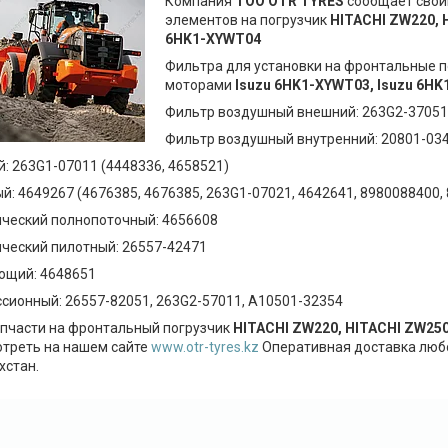
Компания
ТОО
OTR
TYRES
сообщает свои
элементов на погрузчик
HITACHI ZW220, 
6HK1-XYWT04
Фильтра для установки на фронтальные 
моторами
Isuzu 6HK1-XYWT03, Isuzu 6H
Фильтр воздушный внешний: 263G2-37051
Фильтр воздушный внутренний: 20801-034
: 263G1-07011 (4448336, 4658521)
й: 4649267 (4676385, 4676385, 263G1-07021, 4642641, 8980088400,
ческий полнопоточный: 4656608
ческий пилотный: 26557-42471
ющий: 4648651
сионный: 26557-82051, 263G2-57011, A10501-32354
апчасти на фронтальный погрузчик
HITACHI ZW220, HITACHI ZW25
треть на нашем сайте
www.otr-tyres.kz
Оперативная доставка любо
хстан.