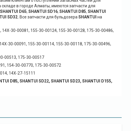
воим клиентам о поступлении запасных частей для
 складе в городе Алматы, имеются запчасти для
SHANTUI D65
,
SHANTUI SD16
,
SHANTUI D85
,
SHANTUI
TUI SD32.
Все запчасти для бульдозера
SHANTUI
на
, 14X-30-00081, 155-30-00124, 155-30-00128, 175-30-00486,
 14X-30-00091, 155-30-00114, 155-30-00118, 175-30-00496,
30-00513, 175-30-00517
291, 154-30-00770, 175-30-00572
0014, 14X-27-15111
TUI D85, SHANTUI SD22, SHANTUI SD23, SHANTUI D155,