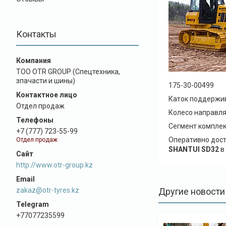
Контакты
ТОО OTR GROUP (Спецтехника,
зпачасти и шины)
175-30-00499
Каток поддерж
Отдел продаж
Колесо направл
Сегмент комплек
+7 (777) 723-55-99
Оперативно дос
Отдел продаж
SHANTUI SD32
в
http://www.otr-group.kz
zakaz@otr-tyres.kz
Другие новости
+77077235599