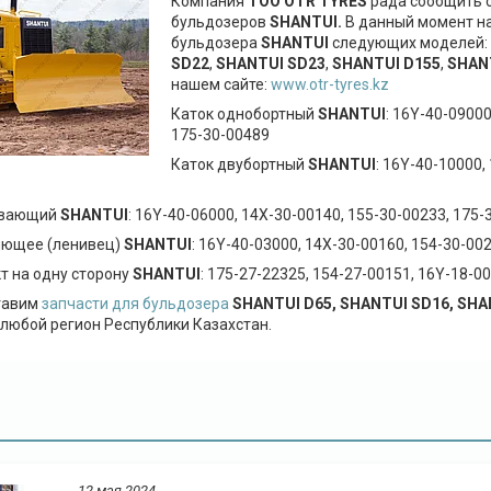
Компания
ТОО
OTR
TYRES
рада сообщить с
бульдозеров
SHANTUI.
В данный момент на
бульдозера
SHANTUI
следующих моделей:
SD22
,
SHANTUI SD23
,
SHANTUI D155
,
SHAN
нашем сайте:
www.otr-tyres.kz
Каток однобортный
SHANTUI
: 16Y-40-09000
175-30-00489
Каток двубортный
SHANTUI
: 16Y-40-10000,
ивающий
SHANTUI
: 16Y-40-06000, 14X-30-00140, 155-30-00233, 175-
яющее (ленивец)
SHANTUI
: 16Y-40-03000, 14X-30-00160, 154-30-00
т на одну сторону
SHANTUI
: 175-27-22325, 154-27-00151, 16Y-18-0
тавим
запчасти для бульдозера
SHANTUI D65, SHANTUI SD16, SHAN
 любой регион Республики Казахстан.
12 мая 2024