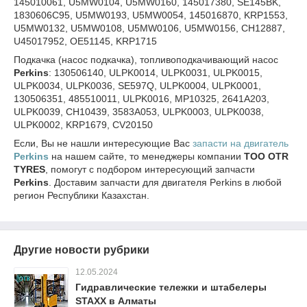
145010061, U5MW0104, U5MW0160, 145017380, SE145BK,
1830606C95, U5MW0193, U5MW0054, 145016870, KRP1553,
U5MW0132, U5MW0108, U5MW0106, U5MW0156, CH12887,
U45017952, OE51145, KRP1715
Подкачка (насос подкачка), топливоподкачивающий насос
Perkins
: 130506140, ULPK0014, ULPK0031, ULPK0015,
ULPK0034, ULPK0036, SE597Q, ULPK0004, ULPK0001,
130506351, 485510011, ULPK0016, MP10325, 2641A203,
ULPK0039, CH10439, 3583A053, ULPK0003, ULPK0038,
ULPK0002, KRP1679, CV20150
Если, Вы не нашли интересующие Вас
запасти на двигатель
Perkins
на нашем сайте, то менеджеры компании
ТОО
OTR
TYRES
, помогут с подбором интересующий запчасти
Perkins
. Доставим запчасти для двигателя Perkins в любой
регион Республики Казахстан.
Другие новости рубрики
12.05.2024
Гидравлические тележки и штабелеры
STAXX в Алматы