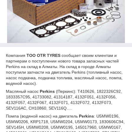
Компания
ТОО
OTR
TYRES
сообщает своим клиентам и
партнерам о поступлении нового товара запасных частей
Perkins на склад в Алматы. На склад в городе Алматы
поступили запчасти на двигатель Perkins (топливный насос,
насос подкачка, подкачка топлива, масляный насос, помпа,
водяной насос).
Масляный насос
Perkins
(Перкинс): T410626, 1822326C92,
1833357C95, 41733082, 41314187, 4132F051, 4132F056,
4132F057, 4132F067, 4132F071, 4132F072, 4132F073,
SEV116AC, CH10860, SEV116Q….
Помпа (водяной насос) на двигатель
Perkins
: U5MW0196,
U5MW0206, KRP1718, U5MW0204, U5MW0173, 1830606C94,
SEV145H, U5MW0208, U5MW0195, 145017960, U5MW0167,